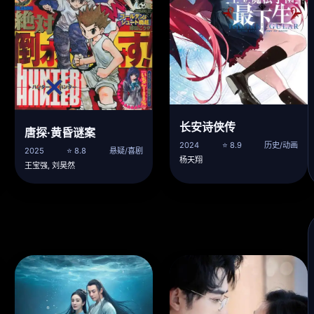
长安诗侠传
唐探·黄昏谜案
2024
⭐ 8.9
历史/动画
2025
⭐ 8.8
悬疑/喜剧
杨天翔
王宝强, 刘昊然