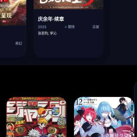
庆余年·续章
2025
⭐ 期待
古装
张若昀, 李沁
奇幻