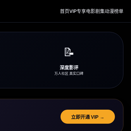
首页
VIP专享
电影
剧集
动漫
榜单
📝
深度影评
万人社区 真实口碑
立即开通 VIP →