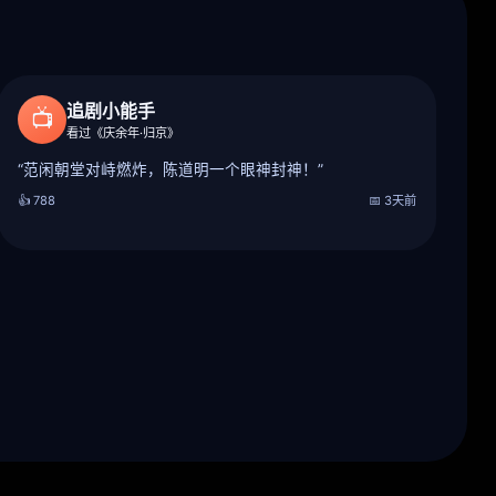
追剧小能手
📺
看过《庆余年·归京》
“范闲朝堂对峙燃炸，陈道明一个眼神封神！”
👍 788
📅 3天前