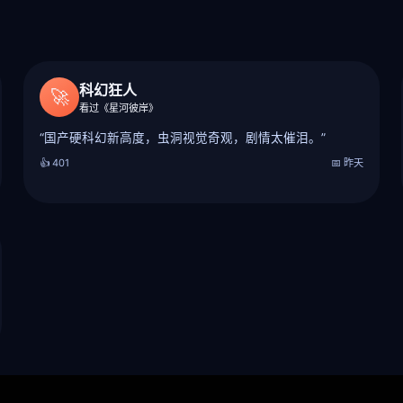
科幻狂人
🚀
看过《星河彼岸》
“国产硬科幻新高度，虫洞视觉奇观，剧情太催泪。”
👍 401
📅 昨天