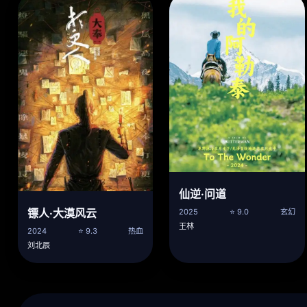
仙逆·问道
镖人·大漠风云
2025
⭐ 9.0
玄幻
王林
2024
⭐ 9.3
热血
刘北辰