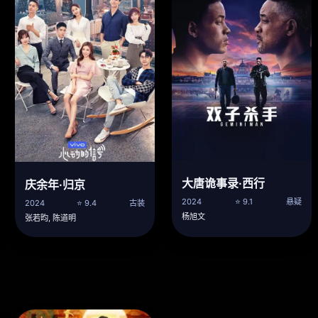
大唐诡事录·西行
庆余年·归京
2024
⭐ 9.1
悬疑
2024
⭐ 9.4
古装
杨旭文
张若昀, 陈道明