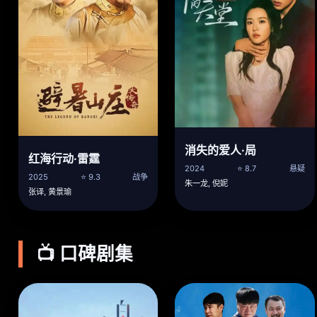
消失的爱人·局
红海行动·雷霆
2024
⭐ 8.7
悬疑
2025
⭐ 9.3
战争
朱一龙, 倪妮
张译, 黄景瑜
📺 口碑剧集