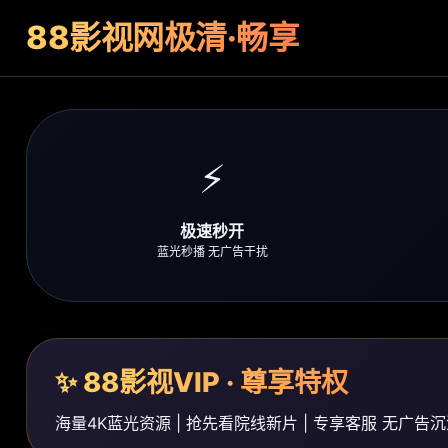
88影视网
极清·畅享
⚡
极速秒开
蓝光秒播 无广告干扰
✨ 88影视VIP · 尊享特权
海量4K蓝光资源 | 抢先看院线新片 | 专享客服 无广告