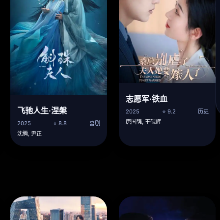
志愿军·铁血
飞驰人生·涅槃
2025
⭐ 9.2
历史
唐国强, 王砚辉
2025
⭐ 8.8
喜剧
沈腾, 尹正