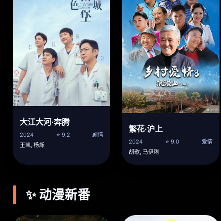
大江大河·奔腾
繁花·沪上
2024
⭐ 9.2
剧情
2024
⭐ 9.0
爱情
王凯, 杨烁
胡歌, 马伊琍
✨ 动漫新番