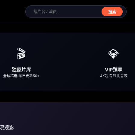
搜索
🎬
💎
独家片库
VIP臻享
全球精选 每日更新50+
4K超清 杜比音效
沉浸观影