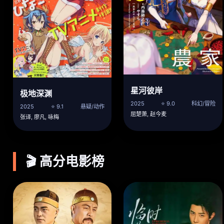
星河彼岸
极地深渊
2025
⭐ 9.0
科幻/冒险
2025
⭐ 9.1
悬疑/动作
屈楚萧, 赵今麦
张译, 廖凡, 咏梅
🎬 高分电影榜