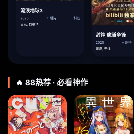
流浪地球3
2025
⭐ 期待
科幻
吴京, 刘德华
封神·魔道争锋
2025
⭐ 期待
黄渤, 于适
🔥 88热荐 · 必看神作