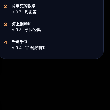
2
肖申克的救赎
⭐ 9.7 · 影史第一
3
海上钢琴师
⭐ 9.3 · 永恒经典
4
千与千寻
⭐ 9.4 · 宫崎骏神作