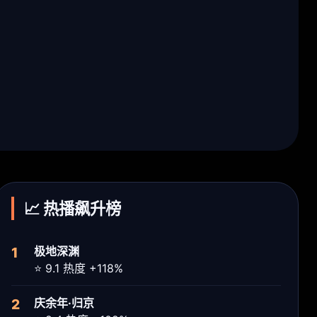
📈 热播飙升榜
1
极地深渊
⭐ 9.1 热度 +118%
2
庆余年·归京