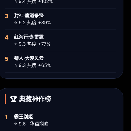
⭐ 9.4 热度 +102%
3
封神·魔道争锋
⭐ 9.2 热度 +89%
4
红海行动·雷霆
⭐ 9.3 热度 +77%
5
镖人·大漠风云
⭐ 9.3 热度 +65%
🏆 典藏神作榜
1
霸王别姬
⭐ 9.6 · 华语巅峰